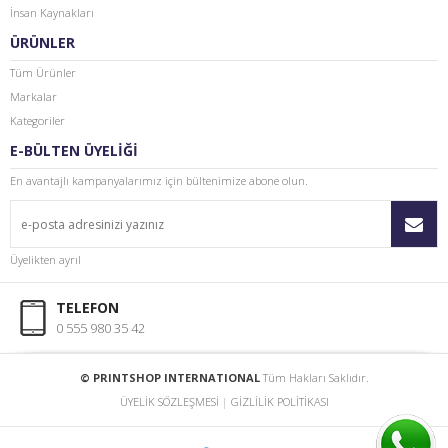
İnsan Kaynakları
ÜRÜNLER
Tüm Ürünler
Markalar
Kategoriler
E-BÜLTEN ÜYELİĞİ
En avantajlı kampanyalarımız için bültenimize abone olun.
Üyelikten ayrıl
TELEFON
0 555 980 35 42
© PRINTSHOP INTERNATIONAL
Tüm Hakları Saklıdır.
ÜYELİK SÖZLEŞMESİ
|
GİZLİLİK POLİTİKASI