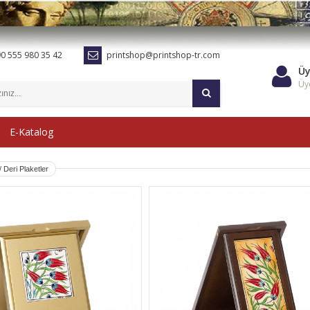
0 555 980 35 42
printshop@printshop-tr.com
Üy
Üye
E-Katalog
/ Deri Plaketler