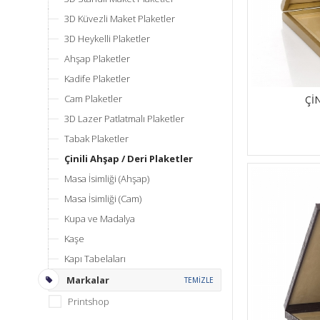
3D Küvezli Maket Plaketler
3D Heykelli Plaketler
Ahşap Plaketler
Kadife Plaketler
Cam Plaketler
Çİ
3D Lazer Patlatmalı Plaketler
Tabak Plaketler
Çinili Ahşap / Deri Plaketler
Masa İsimliği (Ahşap)
Masa İsimliği (Cam)
Kupa ve Madalya
Kaşe
Kapı Tabelaları
Markalar
TEMİZLE
Printshop