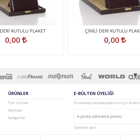
İ DERİ KUTULU PLAKET
ÇİNİLİ DERİ KUTULU PLA
0,00
0,00
ÜRÜNLER
E-BÜLTEN ÜYELİĞİ
Tüm Ürünler
En avantajlı kampanyalarımız için bülten
Markalar
Kategoriler
Üyelikten ayrıl