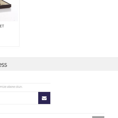
KET
imize abone olun.