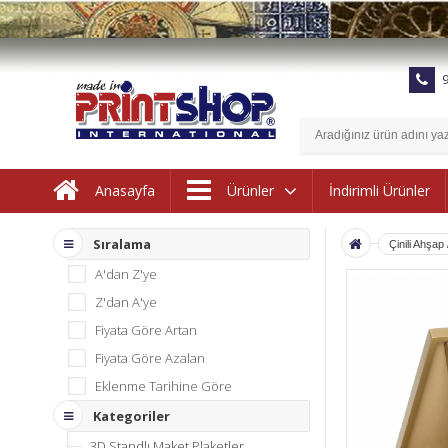
9
İndirimli Ürünler
Anasayfa
Ürünler
Sıralama
Çinili Ahşap 
A'dan Z'ye
Z'dan A'ye
Fiyata Göre Artan
Fiyata Göre Azalan
Eklenme Tarihine Göre
Kategoriler
3D Standlı Maket Plaketler