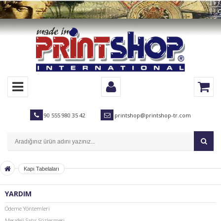
90 555 980 35 42
printshop@printshop-tr.com
Kapı Tabelaları
YARDIM
Ödeme Yöntemleri
Mesafeli Satış Sözleşmesi