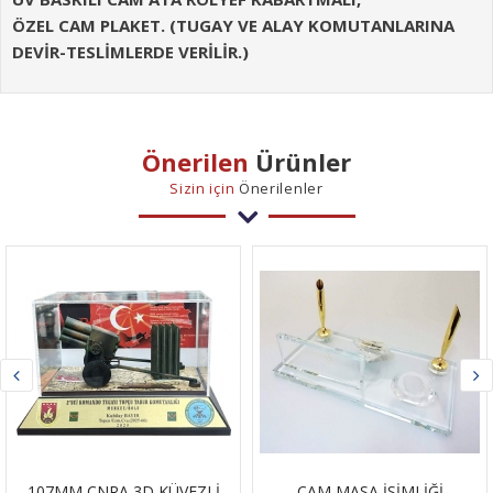
ÖZEL CAM PLAKET. (TUGAY VE ALAY KOMUTANLARINA
DEVİR-TESLİMLERDE VERİLİR.)
Önerilen
Ürünler
Sizin için
Önerilenler
7MM ÇNRA 3D KÜVEZLİ
CAM MASA İSİMLİĞİ