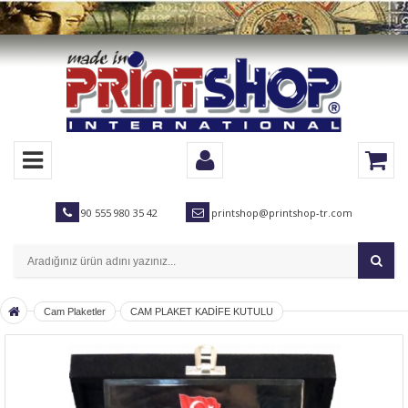
90 555 980 35 42
printshop@printshop-tr.com
Cam Plaketler
CAM PLAKET KADİFE KUTULU