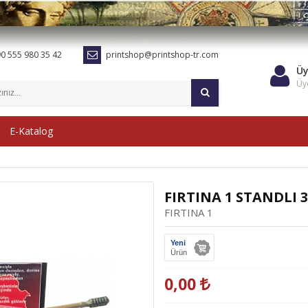
0 555 980 35 42
printshop@printshop-tr.com
Üy
Üye
E-Katalog
FIRTINA 1 STANDLI 
FIRTINA 1
Yeni
Ürün
0,00