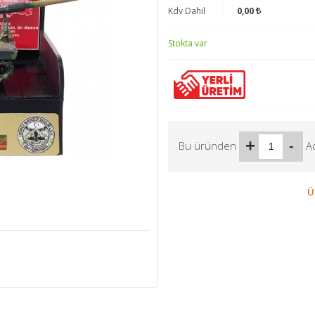
Kdv Dahil
0,00
Stokta var
+
-
Bu üründen
A
Ü