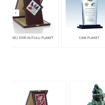
AKET
CAM PLAKET
CAM MASA İS