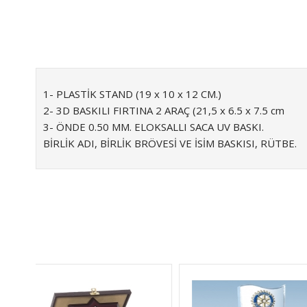
1- PLASTİK STAND (19 x 10 x 12 CM.)
2- 3D BASKILI FIRTINA 2 ARAÇ (21,5 x 6.5 x 7.5 cm
3- ÖNDE 0.50 MM. ELOKSALLI SACA UV BASKI.
BİRLİK ADI, BİRLİK BRÖVESİ VE İSİM BASKISI, RÜTBE.