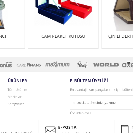
KUTUSU
ÇİNİLİ DERİ KUTULU PLAKET
CAM M
ÜRÜNLER
E-BÜLTEN ÜYELİĞİ
Tüm Ürünler
En avantajlı kampanyalarımız için bülten
Markalar
Kategoriler
Üyelikten ayrıl
E-POSTA